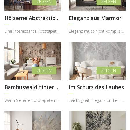
Hölzerne Abstraktion mit Atmosphäre
Eleganz aus Marmor
Eine interessante Fototapete in einem Innenraum hat viele Vorteile, die sich nicht nur auf das Au...
Eleganz muss nicht kompliziert sein – manchmal reicht ein ausdrucksstarkes Detail, um dem gesamte...
Bambuswald hinter dem Nebel
Im Schutz des Laubes
Wenn Sie eine Fototapete mit Bezug zur Natur und für einen kleinen Raum suchen, dann ist jeder Vo...
Leichtigkeit, Eleganz und ein Hauch von Exotik – genau diese Atmosphäre bringt diese Fototapete i...