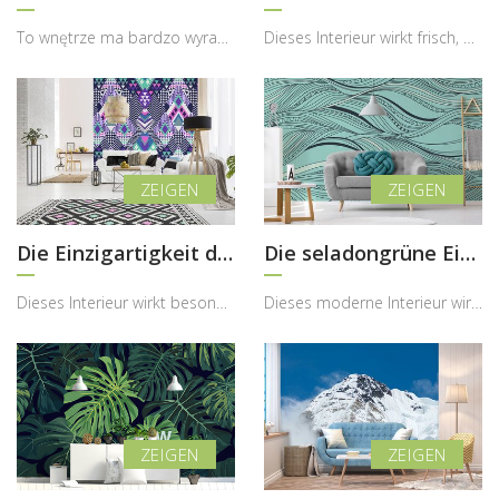
To wnętrze ma bardzo wyrazisty, industrialny i jednocześnie dekoracyjny charakter, w którym fotot...
Dieses Interieur wirkt frisch, natürlich und sehr harmonisch, wobei die Fototapete mit großflächi...
Die Einzigartigkeit der aztekischen Prints
Die seladongrüne Einzigartigkeit
Dieses Interieur wirkt besonders modern, kreativ und energiegeladen, wobei die Fototapete im azte...
Dieses moderne Interieur wirkt ruhig, harmonisch und zugleich sehr stilbewusst, wobei die Fototap...