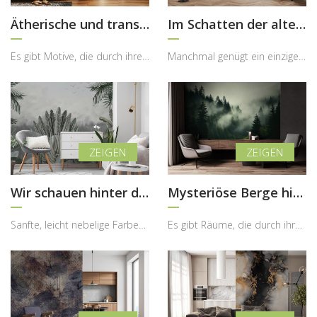
Ätherische und transparente Blätter
Im Schatten der alten Säulen
Es gibt Motive, die durch ihre Leichtigkeit überzeugen und dem Raum eine besondere, fast schwerel...
Manchmal genügt ein einziges Element, um einem Raum Charakter und außergewöhnliche Tiefe zu verle...
Wir schauen hinter dem Busch hervor
Mysteriöse Berge hinter dem Nebel
Sanfte, leicht nebelige Farben, subtile Pflanzenformen und eine beruhigende Komposition – diese F...
Es gibt Räume, die durch ihre Schlichtheit überzeugen, aber erst durch ein ausdrucksstarkes Detai...