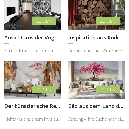
Ansicht aus der Vogelperspektive
Inspiration aus Kork
Ein modernes Interieur kann durch ein ikonisches Stadtmotiv eine völlig neue Energie und Ausstrah...
Dekorationen aus Weinkorken sind seit vielen Jahren ein beliebtes Gestaltungselement im Interior ...
Der künstlerische Reiz der Frauenlippen
Bild aus dem Land der Kirschblüte
Nichts verleiht einem Interieur so viel Charakter wie die richtige Dosis Kunst. Sie kann die Atmo...
Achtung – Ihre Suche nach einer besonderen Wanddekoration könnte hier enden! Diese beeindruckende...