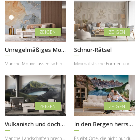
Unregelmäßiges Mosaik
Schnur-Rätsel
Manche Motive lassen sich nicht eindeutig definieren – und genau darin liegt ihr besonderer Reiz....
Minimalistische Formen und natürliche Inspirationen gehören heute zu den stärksten Trends in der ...
Vulkanisch und doch schön
In den Bergen herrscht ein anderes Klima
Manche Landschaften brechen bewusst mit unseren gewohnten Vorstellungen von Schönheit – und genau...
Es gibt Orte, die nicht nur durch ihre Schönheit beeindrucken, sondern auch durch die besondere E...