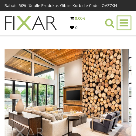
Rabatt -
50%
für alle Produkte. Gib im Korb die Code - OVZ7KH
0,00 €
0