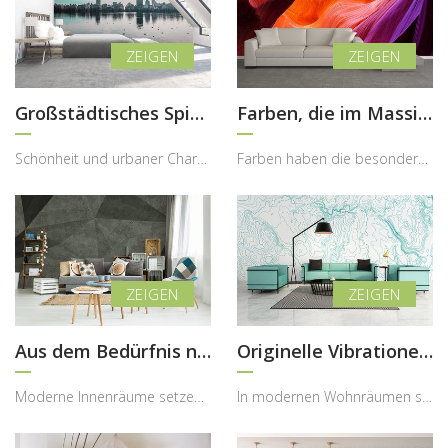
Großstädtisches Spiegelbild
Farben, die im Massiv verzaubert sind
Schönheit und urbaner Charakter können ein Interieur vollständig verwandeln und ihm eine besonder...
Farben haben die besondere Fähigkeit, Emotionen zu wecken und einem Raum eine völlig neue Dynamik...
Aus dem Bedürfnis nach der Monochromie
Originelle Vibrationen des Alltags
Moderne Innenräume setzen immer stärker auf klare Strukturen, reduzierte Formen und bewusst einge...
In modernen Wohnräumen spielt die visuelle Struktur eine immer größere Rolle, da sie Atmosphäre, ...