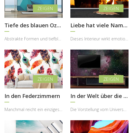
Tiefe des blauen Ozeans
Liebe hat viele Namen…
Abstrakte Formen und tiefblaue Farbwelten besitzen die besondere Fähigkeit, einem Raum Ruhe, Tief...
Dieses Interieur wirkt emotional, warm und sehr ausdrucksstark, wobei die Fototapete mit dem Pfer...
In den Federzimmern
In der Welt über die Erde
Manchmal reicht ein einziges dekoratives Element, um einem Raum Leichtigkeit, Farbe und emotional...
Die Vorstellung vom Universum fasziniert den Menschen seit jeher, weil sie etwas vermittelt, das ...