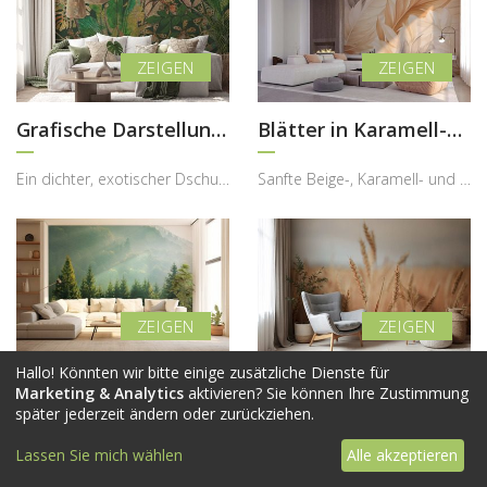
Grafische Darstellung des Dschungels
Blätter in Karamell-Harmonie
Ein dichter, exotischer Dschungel voller Leben und Struktur verwandelt diese Fototapete in ein be...
Sanfte Beige-, Karamell- und Cremetöne verschmelzen in dieser stilvollen Fototapete zu einer harm...
Hallo! Könnten wir bitte einige zusätzliche Dienste für
Schönes Wetter in den Bergen
Aus der Perspektive eines Maisfeldes
Marketing & Analytics
aktivieren? Sie können Ihre Zustimmung
später jederzeit ändern oder zurückziehen.
Diese beeindruckende Fototapete bringt die majestätische Ruhe eines nebligen Nadelwaldes direkt i...
Diese warme und natürliche Fototapete bringt die ruhige Schönheit eines Sommerfeldes direkt in de...
Lassen Sie mich wählen
Alle akzeptieren