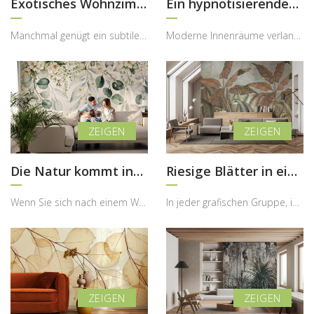
Exotisches Wohnzimmer mit Monstera-Blättern
Ein hypnotisierendes Muster
Manchmal genügt ein subtiler, natürlicher Akzent, um einem Raum völlig neuen Charakter zu verleih...
Moderne Innenräume verlangen nach durchdachten Dekorationen, die nicht nur optisch ansprechend si...
Die Natur kommt ins Haus
Riesige Blätter in einer Herbstausstellung
Wenn Sie sich nach einem Wohnzimmer sehnen, das Leichtigkeit, Harmonie und natürliche Eleganz aus...
In jeder grafischen Gruppe, in die wir unser Angebot an Wandbildern unterteilt haben, finden Sie ...