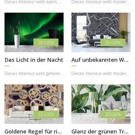
Dieses Interieur wirkt warm, ausdrucksstark und zugleich historisch inspiriert, wobei die Fototap...
Dieses Interieur wirkt modern, weich und sehr atmosphärisch, wobei die Fototapete mit der abstrak...
Das Licht in der Nacht
Auf unbekannten Wegen
Dieses Interieur wirkt geheimnisvoll, modern und zugleich sehr atmosphärisch, wobei die Fototapet...
Dieses Interieur wirkt modern, ruhig und gleichzeitig inspirierend, wobei die Fototapete mit der ...
Goldene Regel für richtiges Funktionieren
Glanz der grünen Träume