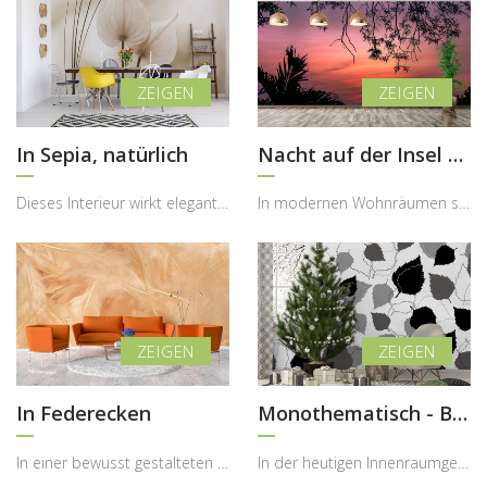
In Sepia, natürlich
Nacht auf der Insel der untergehenden Sonne
Dieses Interieur wirkt elegant, ruhig und sehr harmonisch, wobei die Fototapete im Sepia-Stil mit...
In modernen Wohnräumen spielt die Atmosphäre eine entscheidende Rolle, denn sie bestimmt, wie sta...
In Federecken
Monothematisch - Blätter im Grau
In einer bewusst gestalteten Wohnatmosphäre spielt Leichtigkeit eine entscheidende Rolle, denn si...
In der heutigen Innenraumgestaltung gewinnen ruhige, reduzierte Muster immer mehr an Bedeutung, d...