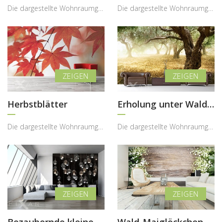
Die dargestellte Wohnraumgestaltung zeigt, wie eine Fototapete mit blühendem Baum im Sakura-Stil ...
Die dargestellte Wohnraumgestaltung zeigt, wie eine Fototapete mit naturinspiriertem Grünmotiv de...
Herbstblätter
Erholung unter Waldsbaum
Die dargestellte Wohnraumgestaltung zeigt, wie eine Fototapete mit herbstlichem Blattmotiv dem In...
Die dargestellte Wohnraumgestaltung zeigt, wie eine Fototapete mit Olivenhainmotiv den Innenraum ...
Bezaubernde kleine Lampen
Wald-Maiglöckchen