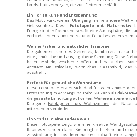
Landschaft verbergen, die zum Eintreten einlädt.
Ein Tor zu Ruhe und Entspannung
Das Motiv wirkt wie ein Übergang in eine andere Welt – fe
Gelassenheit. Diese
Fototapete mit Naturmotiv
br
Energie in den Raum und schafft eine Atmosphäre, die zum
verbindet Innenraum und Natur auf eine besonders harmo
Warme Farben und natürliche Harmonie
Die goldenen Töne des Getreides, kombiniert mit sanfte
eine gemütliche und ausgeglichene Stimmung. Diese Farbpal
hellen Möbeln, weichen Stoffen und natürlichen Mater
entsteht ein stilvolles, wohnliches Gesamtbild, das 
ausstrahlt.
Perfekt für gemütliche Wohnräume
Diese Fototapete eignet sich ideal für Wohnzimmer oder
Entspannung im Vordergrund steht. Sie kann als dekorative
die gesamte Einrichtung aufwerten. Weitere inspirierende 
Kategorie
Fototapeten fürs Wohnzimmer
, die Natur
miteinander verbinden.
Ein Schritt in eine andere Welt
Diese Fototapete zeigt, wie eine kreative Wandgestalt
Raumes verändern kann. Sie bringt Tiefe, Ruhe und eine 
Ausstrahlung in das Interieur und schafft eine Umgeb