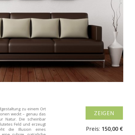
gestaltung zu einem Ort
ZEIGEN
tionen weckt – genau das
zur Natur. Die scheinbar
lutetes Feld und erzeugt
Preis:
150,00 €
ht die Illusion eines
eine ruhige, natürliche