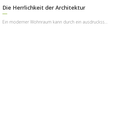
Die Herrlichkeit der Architektur
Ein moderner Wohnraum kann durch ein ausdrucksstarkes architektonisches Motiv eine völlig neue Ti...