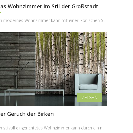
as Wohnzimmer im Stil der Großstadt
Ein modernes Wohnzimmer kann mit einer ikonischen Stadtansicht eine völlig neue Ausstrahlung erha...
er Geruch der Birken
Ein stilvoll eingerichtetes Wohnzimmer kann durch ein naturinspiriertes Motiv zu einer echten Oas...