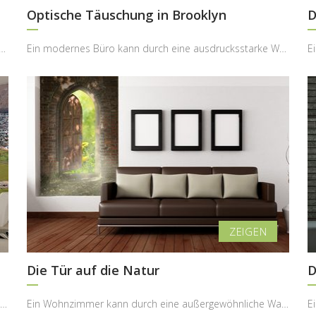
Optische Täuschung in Brooklyn
D
chtetes Wohnzimmer kann durch ein ikonisches Stadtmotiv eine völlig neue Atmo...
Ein modernes Büro kann durch eine ausdrucksstarke Wandgestaltung eine völlig neue Qualität erhalt...
Die Tür auf die Natur
D
Ein moderner Wohnraum kann durch eine spektakuläre Perspektive eine völlig neue Dynamik erhalten ...
Ein Wohnzimmer kann durch eine außergewöhnliche Wandgestaltung zu einem Ort werden, der nicht nur...