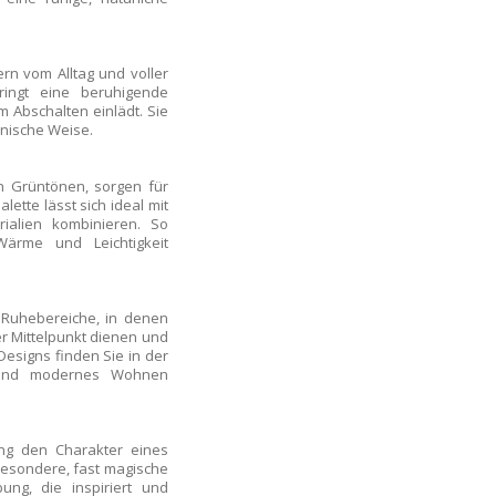
rn vom Alltag und voller
ingt eine beruhigende
 Abschalten einlädt. Sie
nische Weise.
n Grüntönen, sorgen für
ette lässt sich ideal mit
ialien kombinieren. So
Wärme und Leichtigkeit
 Ruhebereiche, in denen
r Mittelpunkt dienen und
Designs finden Sie in der
 und modernes Wohnen
ung den Charakter eines
besondere, fast magische
ung, die inspiriert und