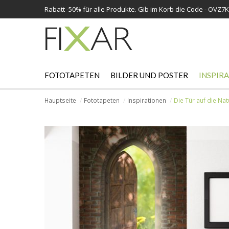
Rabatt -
50%
für alle Produkte. Gib im Korb die Code - OVZ7
FOTOTAPETEN
BILDER UND POSTER
INSPIR
Hauptseite
Fototapeten
Inspirationen
Die Tür auf die Nat