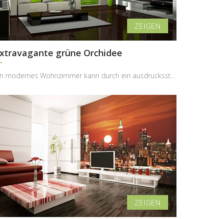
xtravagante grüne Orchidee
Ein modernes Wohnzimmer kann durch ein ausdrucksstarkes florales Motiv eine völlig neue Frische e...