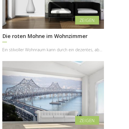
Die roten Mohne im Wohnzimmer
Ein stilvoller Wohnraum kann durch ein dezentes, aber ausdrucksstarkes Motiv eine völlig neue Ele...