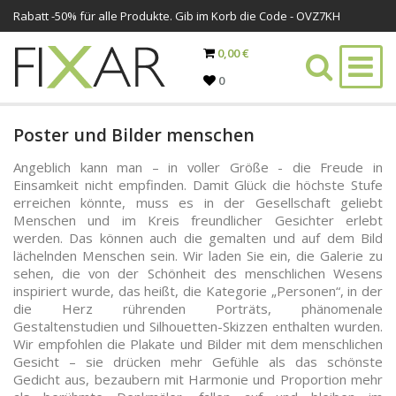
Rabatt -
50%
für alle Produkte. Gib im Korb die Code - OVZ7KH
0,00 €
0
Poster und Bilder menschen
Angeblich kann man – in voller Größe - die Freude in
Einsamkeit nicht empfinden. Damit Glück die höchste Stufe
erreichen könnte, muss es in der Gesellschaft geliebt
Menschen und im Kreis freundlicher Gesichter erlebt
werden. Das können auch die gemalten und auf dem Bild
lächelnden Menschen sein. Wir laden Sie ein, die Galerie zu
sehen, die von der Schönheit des menschlichen Wesens
inspiriert wurde, das heißt, die Kategorie „Personen“, in der
die Herz rührenden Porträts, phänomenale
Gestaltenstudien und Silhouetten-Skizzen enthalten wurden.
Wir empfohlen die Plakate und Bilder mit dem menschlichen
Gesicht – sie drücken mehr Gefühle als das schönste
Gedicht aus, bezaubern mit Harmonie und Proportion mehr