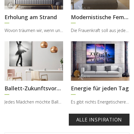
Erholung am Strand
Modernistische Femme fatale
Wovon träumen wir, wenn unser Urlaub zu Ende ist und die Sonne hinter den Wolken versteckt? Von d...
Die Frauenkraft soll aus jeder Ecke deines Hauses ausströmen. Behandle aber das schöne Geschlecht...
Ballett-Zukunftsvorstellung
Energie für jeden Tag
Jedes Mädchen möchte Balletttänzerin werden – und diese, die Ihre Träume erfüllt haben, verdienen...
Es gibt nichts Energetischeres als eine Gruppe von besten Freunden und Spaß. Ein Triptychon volle...
ALLE INSPIRATION