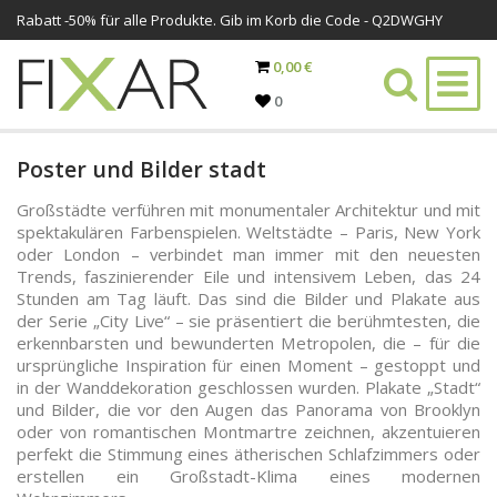
Rabatt -
50%
für alle Produkte. Gib im Korb die Code - Q2DWGHY
0,00 €
0
Poster und Bilder stadt
Großstädte verführen mit monumentaler Architektur und mit
spektakulären Farbenspielen. Weltstädte – Paris, New York
oder London – verbindet man immer mit den neuesten
Trends, faszinierender Eile und intensivem Leben, das 24
Stunden am Tag läuft. Das sind die Bilder und Plakate aus
der Serie „City Live“ – sie präsentiert die berühmtesten, die
erkennbarsten und bewunderten Metropolen, die – für die
ursprüngliche Inspiration für einen Moment – gestoppt und
in der Wanddekoration geschlossen wurden. Plakate „Stadt“
und Bilder, die vor den Augen das Panorama von Brooklyn
oder von romantischen Montmartre zeichnen, akzentuieren
perfekt die Stimmung eines ätherischen Schlafzimmers oder
erstellen ein Großstadt-Klima eines modernen