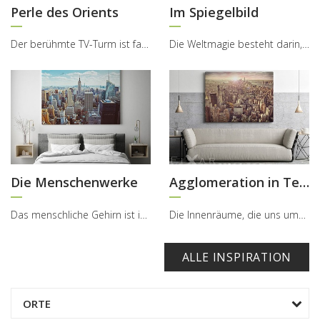
Perle des Orients
Im Spiegelbild
Der berühmte TV-Turm ist fast der erkennbarste und gewiss die „medialste“ Bau von Schanghai. Es i...
Die Weltmagie besteht darin, dass die Schönheit, die hautnah ist, als eine außergewöhnliche Ergän...
Die Menschenwerke
Agglomeration in Technicolor
Das menschliche Gehirn ist im Stande viele Barriere zu überwinden und bereiten, dass unsere Umgeb...
Die Innenräume, die uns umgeben, können voller Schönheit und Temperament oder ruhig und einfach, ...
ALLE INSPIRATION
ORTE