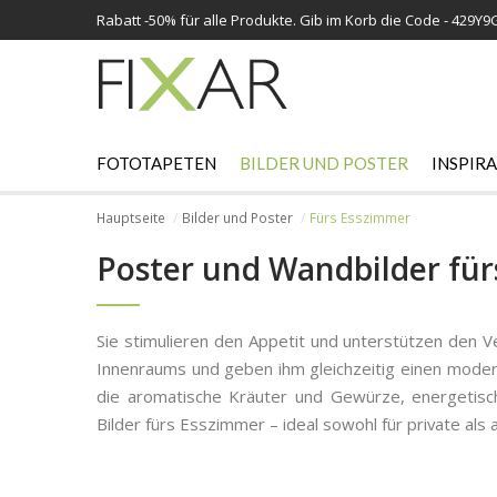
Rabatt -
50%
für alle Produkte. Gib im Korb die Code - 429Y9
FOTOTAPETEN
BILDER UND POSTER
INSPIR
Hauptseite
Bilder und Poster
Fürs Esszimmer
Poster und Wandbilder fü
Sie stimulieren den Appetit und unterstützen den 
Innenraums und geben ihm gleichzeitig einen moder
die aromatische Kräuter und Gewürze, energetisch
Bilder fürs Esszimmer – ideal sowohl für private al