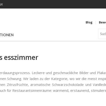
GX
Blog
Bew
ATIONEN
rs esszimmer
Verdauungsprozess. Leckere und geschmackliche Bilder und Plak
nen Schwung. Wir laden zu der Kategorie, wo wir die meist ins
en Zitrusfrüchte, aromatische Schwarzschokolade und Vanilled
s auch für Restaurantsinnenräume: wärmend, erstaunend, stimulier