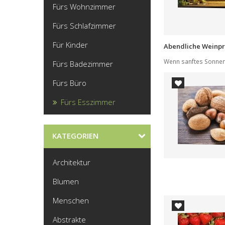
Fürs Wohnzimmer
Fürs Schlafzimmer
Für Kinder
Fürs Badezimmer
Fürs Büro
Fürs Esszimmer
KATEGORIEN
Architektur
Blumen
Menschen
Abstrakte