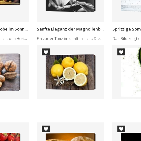
Abendliche Weinprobe im Sonnenlicht
Sanfte Eleganz der Magnolienblüten
Wenn sanftes Sonnenlicht den Horizont küsst und...
Ein zarter Tanz im sanften Licht: Dieses Schwar...