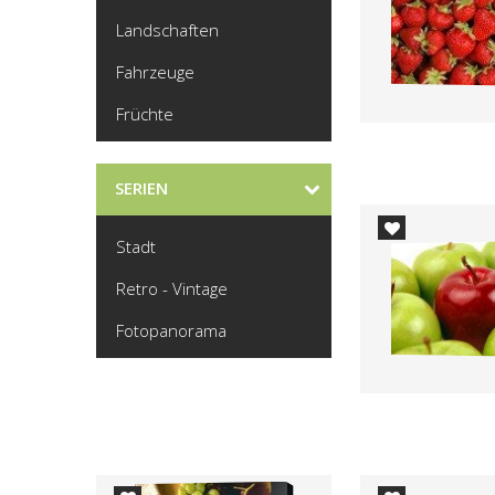
Landschaften
Fahrzeuge
Früchte
SERIEN
Stadt
Retro - Vintage
Fotopanorama