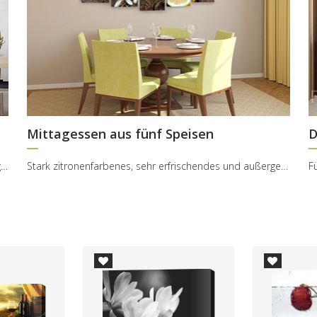
Mittagessen aus fünf Speisen
D
Die Magie erscheint dort, wo du sie im kleinsten Umfang erwartest. Wenn die Träume über das aus ...
Stark zitronenfarbenes, sehr erfrischendes und außergewöhnlich thematisches Bild, das aus fünf Te...