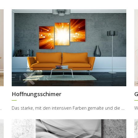
Hoffnungsschimer
G
 die uns umgebende Welt ist eine Anhäufung der ...
Das starke, mit den intensiven Farben gemalte und die untypische Form darstellende Triptychon. Da...