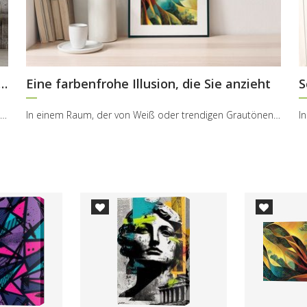
nkene in der Tafel, gefüllt mit Gold
Eine farbenfrohe Illusion, die Sie anzieht
S
Die Vorzüglichkeit der dekorativen Elementen besteht in ihrer Einfachheit – nur das, was sogar in...
In einem Raum, der von Weiß oder trendigen Grautönen dominiert wird, lohnt es sich, ein Detail zu...