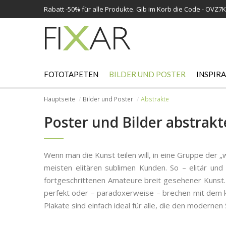
Rabatt -
50%
für alle Produkte. Gib im Korb die Code - OVZ7
FOTOTAPETEN
BILDER UND POSTER
INSPIR
Hauptseite
Bilder und Poster
Abstrakte
Poster und Bilder abstrakt
Wenn man die Kunst teilen will, in eine Gruppe der „w
meisten elitären sublimen Kunden. So – elitär und
fortgeschrittenen Amateure breit gesehener Kunst.
perfekt oder – paradoxerweise – brechen mit dem k
Plakate sind einfach ideal für alle, die den modern