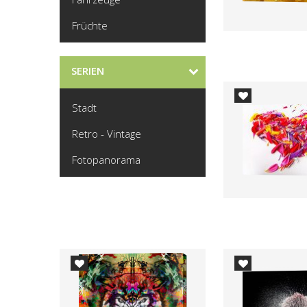
Früchte
SERIEN
Stadt
Retro - Vintage
Fotopanorama