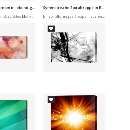
Organische Formen in lebendigen Farben
Symmetrische Spiraltreppe in Blau
Das Bild zeigt ein abstraktes Motiv mit organis...
Ein spiralförmiges Treppenhaus zieht den Blick ...