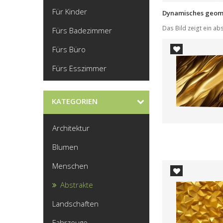
Für Kinder
Fürs Badezimmer
Fürs Büro
Fürs Esszimmer
KATEGORIEN
Architektur
Blumen
Menschen
Abstrakte
Landschaften
Fahrzeuge