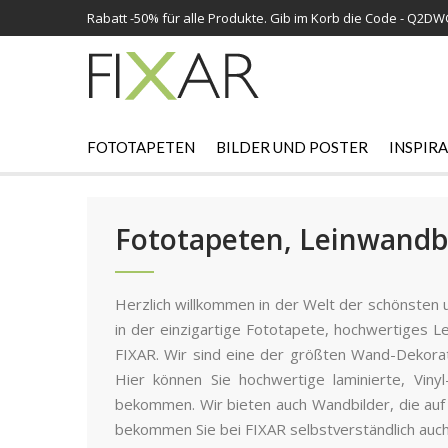
Rabatt -
50%
für alle Produkte. Gib im Korb die Code - Q2D
FOTOTAPETEN
BILDER UND POSTER
INSPIR
Fototapeten, Leinwandb
Herzlich willkommen in der Welt der schönsten 
in der einzigartige Fototapete, hochwertiges L
FIXAR. Wir sind eine der größten Wand-Dekorat
Hier können Sie hochwertige laminierte, Viny
bekommen. Wir bieten auch Wandbilder, die auf
bekommen Sie bei FIXAR selbstverständlich auch