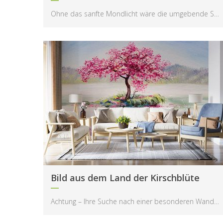
Ohne das sanfte Mondlicht wäre die umgebende Schönheit kaum sichtbar – erst es verleiht der Nacht...
Bild aus dem Land der Kirschblüte
Achtung – Ihre Suche nach einer besonderen Wanddekoration könnte hier enden! Diese beeindruckende...