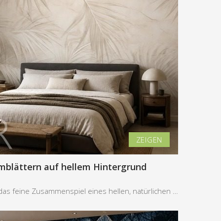
lmblättern auf hellem Hintergrund
Die Gestaltung besticht durch das feine Zusammenspiel eines hellen, natürlichen Hintergrunds mit ...