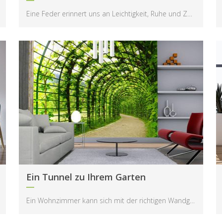
Eine Feder erinnert uns an Leichtigkeit, Ruhe und Zerbrechlichkeit – besonders dann, wenn sie in ...
Ein Tunnel zu Ihrem Garten
Ein Wohnzimmer kann sich mit der richtigen Wandgestaltung in einen ruhigen Rückzugsort verwandeln...