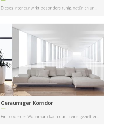
Dieses Interieur wirkt besonders ruhig, natürlich und harmonisch, wobei die Fototapete mit dem di...
Geräumiger Korridor
Ein moderner Wohnraum kann durch eine gezielt eingesetzte optische Illusion völlig neu wirken – g...