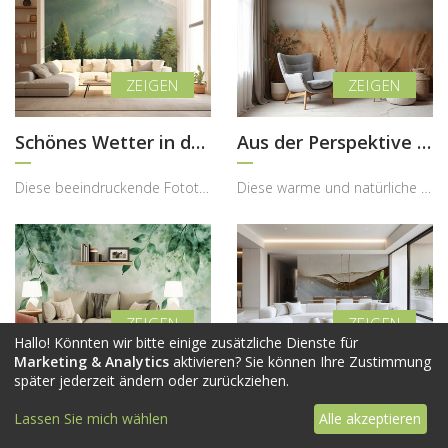
Schönes Wetter in den Bergen
Aus der Perspektive eines Maisfeldes
Diese beeindruckende Fototapete bringt die majestätische Ruhe eines nebligen Nadelwaldes direkt i...
Diese warme und natürliche Fototapete bringt die ruhige Schönheit eines Sommerfeldes direkt in de...
Hallo! Könnten wir bitte einige zusätzliche Dienste für
Marketing & Analytics
aktivieren? Sie können Ihre Zustimmung
Idylle unter dem Baum
Moderne Abstraktion - Kunst an Ihrer Wand
später jederzeit ändern oder zurückziehen.
Lassen Sie mich wählen
Alle akzeptieren
Diese zarte Fototapete bringt die beruhigende Frische der Natur direkt in den Wohnraum und schaff...
Diese elegante Fototapete bringt modernen Luxus und künstlerische Raffinesse in den Wohnraum und ...