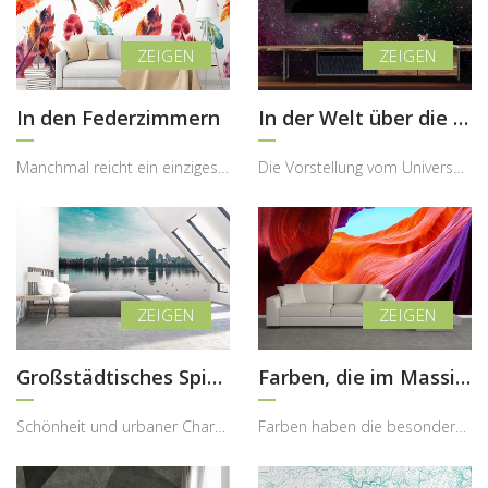
In den Federzimmern
In der Welt über die Erde
Manchmal reicht ein einziges dekoratives Element, um einem Raum Leichtigkeit, Farbe und emotional...
Die Vorstellung vom Universum fasziniert den Menschen seit jeher, weil sie etwas vermittelt, das ...
Großstädtisches Spiegelbild
Farben, die im Massiv verzaubert sind
Schönheit und urbaner Charakter können ein Interieur vollständig verwandeln und ihm eine besonder...
Farben haben die besondere Fähigkeit, Emotionen zu wecken und einem Raum eine völlig neue Dynamik...