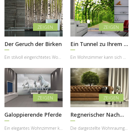
Der Geruch der Birken
Ein Tunnel zu Ihrem Garten
Ein stilvoll eingerichtetes Wohnzimmer kann durch ein naturinspiriertes Motiv zu einer echten Oas...
Ein Wohnzimmer kann sich mit der richtigen Wandgestaltung in einen ruhigen Rückzugsort verwandeln...
Galoppierende Pferde
Regnerischer Nachmittag
Ein elegantes Wohnzimmer kann durch ein kraftvolles Naturmotiv eine völlig neue Ausstrahlung erha...
Die dargestellte Wohnraumgestaltung zeigt, wie eine Fototapete mit melancholischer Naturlandschaf...