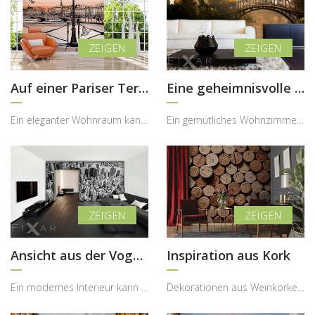
Auf einer Pariser Terrasse
Eine geheimnisvolle Brücke
Ein eleganter Wohnraum kann durch ein romantisches Stadtmotiv eine ganz besondere Atmosphäre erha...
Ein gemütliches Wohnzimmer kann durch ein stimmungsvolles Naturmotiv eine ganz besondere Tiefe er...
Ansicht aus der Vogelperspektive
Inspiration aus Kork
Ein modernes Interieur kann durch ein ikonisches Stadtmotiv eine völlig neue Energie und Ausstrah...
Dekorationen aus Weinkorken sind seit vielen Jahren ein beliebtes Gestaltungselement im Interior ...