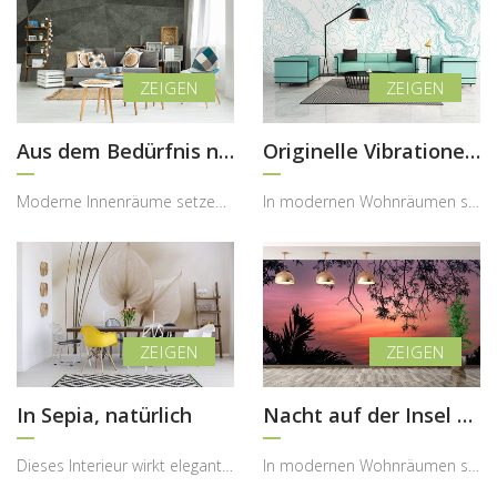
Aus dem Bedürfnis nach der Monochromie
Originelle Vibrationen des Alltags
Moderne Innenräume setzen immer stärker auf klare Strukturen, reduzierte Formen und bewusst einge...
In modernen Wohnräumen spielt die visuelle Struktur eine immer größere Rolle, da sie Atmosphäre, ...
In Sepia, natürlich
Nacht auf der Insel der untergehenden Sonne
Dieses Interieur wirkt elegant, ruhig und sehr harmonisch, wobei die Fototapete im Sepia-Stil mit...
In modernen Wohnräumen spielt die Atmosphäre eine entscheidende Rolle, denn sie bestimmt, wie sta...