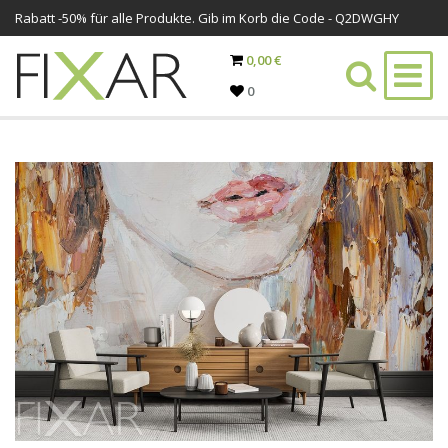
Rabatt -
50%
für alle Produkte. Gib im Korb die Code - Q2DWGHY
0,00 €
0