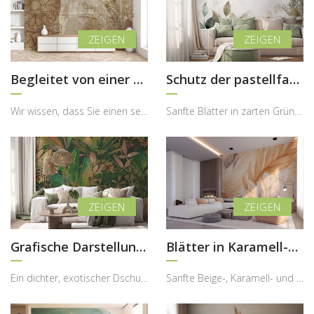
Begleitet von einer schönen Architektur
Schutz der pastellfarbenen Blätter
Wir wissen, dass Sie einen sehr unterschiedlichen ästhetischen Geschmack haben und darüber hinaus...
Sanfte Blätter in zarten Grün- und Beigetönen entfalten sich wie ein natürlicher Baldachin über d...
Grafische Darstellung des Dschungels
Blätter in Karamell-Harmonie
Ein dichter, exotischer Dschungel voller Leben und Struktur verwandelt diese Fototapete in ein be...
Sanfte Beige-, Karamell- und Cremetöne verschmelzen in dieser stilvollen Fototapete zu einer harm...