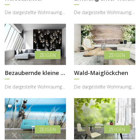
Die dargestellte Wohnraumgestaltung zeigt, wie eine Fototapete mit herbstlichem Blattmotiv dem In...
Die dargestellte Wohnraumgestaltung zeigt, wie eine Fototapete mit Olivenhainmotiv den Innenraum ...
Bezaubernde kleine Lampen
Wald-Maiglöckchen
Die dargestellte Wohnraumgestaltung zeigt, wie eine Fototapete mit Lichtmotiv den Innenraum auf a...
Die dargestellte Wohnraumgestaltung zeigt, wie eine Fototapete mit Maiglöckchenmotiv dem Interieu...