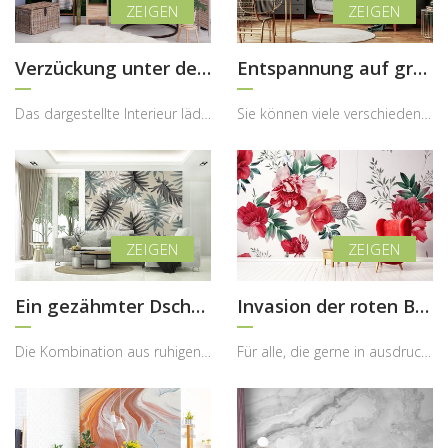
Verzückung unter dem Zeichen des Grünes
Entspannung auf großen Blättern
Das dargestellte Interieur lädt dazu ein, den Alltag hinter sich zu lassen und in eine Welt volle...
Sie können viele verschiedene Ideen für ein modernes Wohnzimmer haben. Oft beschränken sich Einri...
Ein gezähmter Dschungel
Invasion der roten Blumen
Die Kombination aus ruhigen, einfarbigen Oberflächen, schlichten Möbeln und wenigen minimalistisc...
Für alle, die gerne in ausdrucksstarken Interieurs leben und visuelle Langeweile vermeiden möchte...