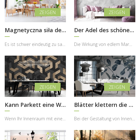
Magnetyczna siła dekoracji
Der Adel des schönen Marmors
Es ist schwer eindeutig zu sagen, ob wir hier an der Wand ein vom Meer geschaffenes Kunstwerk ode...
Die Wirkung von edlem Marmor ist unbestreitbar – Wände, die mit diesem Naturstein verkleidet sind...
Kann Parkett eine Wand schmücken?
Blätter klettern die Wände hoch
Wenn Ihr Innenraum mit einem schönen, ausdrucksstarken Parkettboden ausgestattet ist, entsteht so...
Bei der Gestaltung von Innenräumen, die bewusst modern und designorientiert sind, besteht manchma...