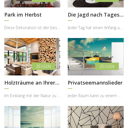
Park im Herbst
Die Jagd nach Tagesanfang
Diese Dekoration ist der beste Beweis dafür, dass der Herbst eine außergewöhnlich schöne Jahresze...
Jeder Tag hat einen Anfang und ein Ende – und der Sonnenuntergang ist der Moment, in dem Ruhe, Re...
Holzträume an Ihrer Wände
Privatseemannslieder
Im Einklang mit der Natur zu leben bedeutet, Ruhe, Wärme und Authentizität in den eigenen Wohnrau...
Jeder Raum kann zu einem Ort werden, der zum Träumen, Reisen und Entspannen einlädt, wenn er mit ...