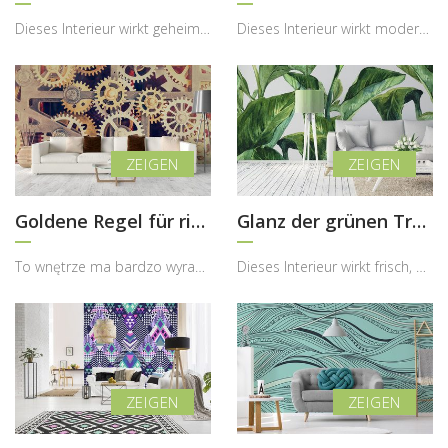
Dieses Interieur wirkt geheimnisvoll, modern und zugleich sehr atmosphärisch, wobei die Fototapet...
Dieses Interieur wirkt modern, ruhig und gleichzeitig inspirierend, wobei die Fototapete mit der ...
Goldene Regel für richtiges Funktionieren
Glanz der grünen Träume
To wnętrze ma bardzo wyrazisty, industrialny i jednocześnie dekoracyjny charakter, w którym fotot...
Dieses Interieur wirkt frisch, natürlich und sehr harmonisch, wobei die Fototapete mit großflächi...