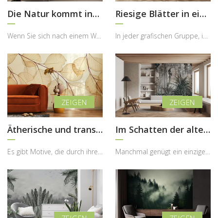
Die Natur kommt ins Haus
Riesige Blätter in einer Herbstausstellung
Wenn Sie sich nach einem Wohnzimmer sehnen, das Leichtigkeit, Harmonie und natürliche Eleganz aus...
In jeder grafischen Gruppe, in die wir unser Angebot an Wandbildern unterteilt haben, finden Sie ...
Ätherische und transparente Blätter
Im Schatten der alten Säulen
Es gibt Motive, die durch ihre Leichtigkeit überzeugen und dem Raum eine besondere, fast schwerel...
Manchmal genügt ein einziges Element, um einem Raum Charakter und außergewöhnliche Tiefe zu verle...