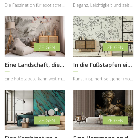
Die Faszination für exotische Pflanzen hat in den letzten Jahren stark zugenommen – und genau die...
Eleganz, Leichtigkeit und zeitlose Schönheit – genau diese Eigenschaften vereint diese stilvolle ...
Eine Landschaft, die überrascht
In die Fußstapfen eines Champions treten
Eine Fototapete kann weit mehr sein als nur eine dekorative Wandgestaltung – sie kann Emotionen w...
Kunst inspiriert seit jeher moderne Innenräume – und genau diese kreative Energie bringt diese au...
Eine Kombination aus Braun und Türkis
Eine Hommage an die alte Kunst