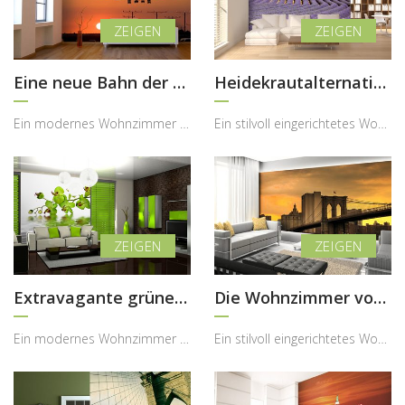
Eine neue Bahn der Dekoration
Heidekrautalternative
Ein modernes Wohnzimmer kann durch ein dynamisches Motiv eine ganz neue Energie erhalten – genau ...
Ein stilvoll eingerichtetes Wohnzimmer kann durch ein naturinspiriertes Motiv eine völlig neue, b...
Extravagante grüne Orchidee
Die Wohnzimmer von New York
Ein modernes Wohnzimmer kann durch ein ausdrucksstarkes florales Motiv eine völlig neue Frische e...
Ein stilvoll eingerichtetes Wohnzimmer kann durch ein ikonisches Stadtmotiv eine völlig neue Atmo...