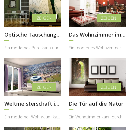
Optische Täuschung in Brooklyn
Das Wohnzimmer im Stil der Großstadt
Ein modernes Büro kann durch eine ausdrucksstarke Wandgestaltung eine völlig neue Qualität erhalt...
Ein modernes Wohnzimmer kann mit einer ikonischen Stadtansicht eine völlig neue Ausstrahlung erha...
Weltmeisterschaft im Wohnzimmer
Die Tür auf die Natur
Ein moderner Wohnraum kann durch eine spektakuläre Perspektive eine völlig neue Dynamik erhalten ...
Ein Wohnzimmer kann durch eine außergewöhnliche Wandgestaltung zu einem Ort werden, der nicht nur...