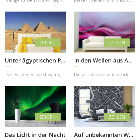
Kräftige Farben und ein hypnotisierendes Muster können den Charakter eines Innenraums vollständig...
Dieses Interieur wirkt frisch, modern und zugleich sehr natürlich, wobei die Fototapete mit dem P...
Unter ägyptischen Pyramiden schlafend
In den Wellen aus Abstraktionen gewebt
Dieses Interieur wirkt warm, ausdrucksstark und zugleich historisch inspiriert, wobei die Fototap...
Dieses Interieur wirkt modern, weich und sehr atmosphärisch, wobei die Fototapete mit der abstrak...
Das Licht in der Nacht
Auf unbekannten Wegen