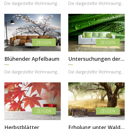
Die dargestellte Wohnraumgestaltung zeigt, wie eine Fototapete mit surrealem Blumen- und Schmette...
Die dargestellte Wohnraumgestaltung zeigt, wie eine Fototapete mit Zugmotiv dem Interieur eine dy...
Blühender Apfelbaum
Untersuchungen der Natur
Die dargestellte Wohnraumgestaltung zeigt, wie eine Fototapete mit blühendem Baum im Sakura-Stil ...
Die dargestellte Wohnraumgestaltung zeigt, wie eine Fototapete mit naturinspiriertem Grünmotiv de...
Herbstblätter
Erholung unter Waldsbaum