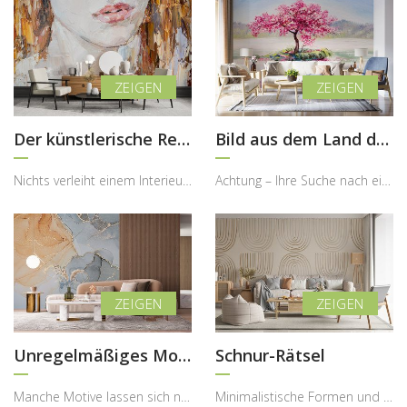
Der künstlerische Reiz der Frauenlippen
Bild aus dem Land der Kirschblüte
Nichts verleiht einem Interieur so viel Charakter wie die richtige Dosis Kunst. Sie kann die Atmo...
Achtung – Ihre Suche nach einer besonderen Wanddekoration könnte hier enden! Diese beeindruckende...
Unregelmäßiges Mosaik
Schnur-Rätsel
Manche Motive lassen sich nicht eindeutig definieren – und genau darin liegt ihr besonderer Reiz....
Minimalistische Formen und natürliche Inspirationen gehören heute zu den stärksten Trends in der ...