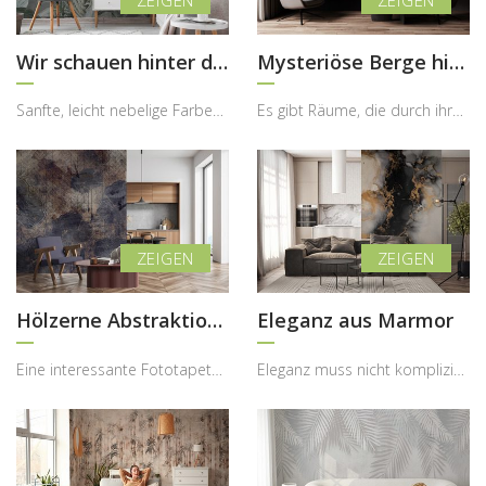
Wir schauen hinter dem Busch hervor
Mysteriöse Berge hinter dem Nebel
Sanfte, leicht nebelige Farben, subtile Pflanzenformen und eine beruhigende Komposition – diese F...
Es gibt Räume, die durch ihre Schlichtheit überzeugen, aber erst durch ein ausdrucksstarkes Detai...
Hölzerne Abstraktion mit Atmosphäre
Eleganz aus Marmor
Eine interessante Fototapete in einem Innenraum hat viele Vorteile, die sich nicht nur auf das Au...
Eleganz muss nicht kompliziert sein – manchmal reicht ein ausdrucksstarkes Detail, um dem gesamte...