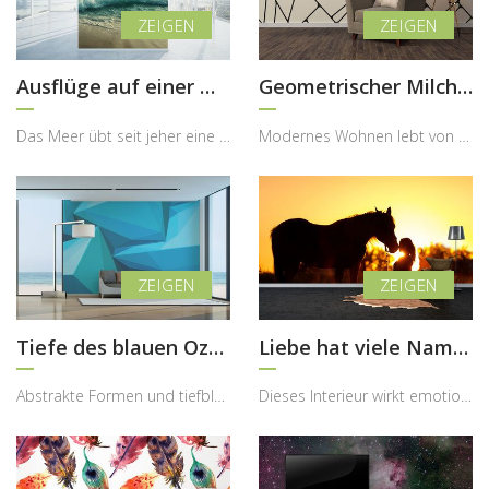
Ausflüge auf einer Meereswelle
Geometrischer Milchkaffee
Das Meer übt seit jeher eine besondere Faszination aus, weil es Ruhe und Kraft zugleich verkörper...
Modernes Wohnen lebt von klaren Kontrasten, mutigen Formen und einem bewusst eingesetzten Designc...
Tiefe des blauen Ozeans
Liebe hat viele Namen…
Abstrakte Formen und tiefblaue Farbwelten besitzen die besondere Fähigkeit, einem Raum Ruhe, Tief...
Dieses Interieur wirkt emotional, warm und sehr ausdrucksstark, wobei die Fototapete mit dem Pfer...