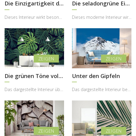
Die Einzigartigkeit der aztekischen Prints
Die seladongrüne Einzigartigkeit
Dieses Interieur wirkt besonders modern, kreativ und energiegeladen, wobei die Fototapete im azte...
Dieses moderne Interieur wirkt ruhig, harmonisch und zugleich sehr stilbewusst, wobei die Fototap...
Die grünen Töne voller Zauber
Unter den Gipfeln
Das dargestellte Interieur überzeugt durch seine tropische, moderne und zugleich elegante Ausstra...
Das dargestellte Interieur begeistert durch seine ruhige, majestätische Ausstrahlung, die durch d...