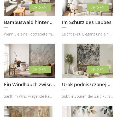
Bambuswald hinter dem Nebel
Im Schutz des Laubes
Wenn Sie eine Fototapete mit Bezug zur Natur und für einen kleinen Raum suchen, dann ist jeder Vo...
Leichtigkeit, Eleganz und ein Hauch von Exotik – genau diese Atmosphäre bringt diese Fototapete i...
Ein Windhauch zwischen den Gräsern
Urok podniszczonej mandali
Sanft im Wind wiegende Pampasgräser, eingefangen in warmem, diffusem Licht, verleihen diesem Inte...
Subtile Spuren der Zeit, kunstvolle Ornamente und ein Hauch von Exotik verbinden sich in dieser a...