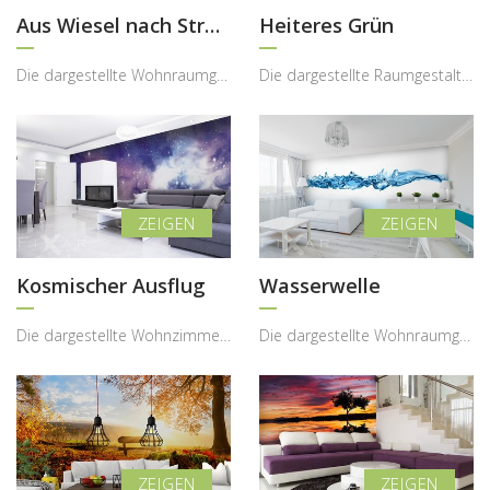
Aus Wiesel nach Strand
Heiteres Grün
Die dargestellte Wohnraumgestaltung zeigt, wie eine Fototapete mit Strand- und Dünenmotiv den Inn...
Die dargestellte Raumgestaltung zeigt, wie eine Fototapete mit frischem Naturmotiv den Innenraum ...
Kosmischer Ausflug
Wasserwelle
Die dargestellte Wohnzimmergestaltung zeigt eindrucksvoll, wie eine Fototapete mit kosmischem Mot...
Die dargestellte Wohnraumgestaltung zeigt, wie eine moderne Fototapete mit Wasser-Motiv dem Inter...