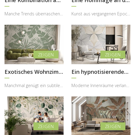
Manche Trends überraschen uns nicht durch Formen, sondern durch mutige und zugleich harmonische F...
Kunst aus vergangenen Epochen fasziniert uns bis heute durch ihre zeitlose Schönheit und Ausdruck...
Exotisches Wohnzimmer mit Monstera-Blättern
Ein hypnotisierendes Muster
Manchmal genügt ein subtiler, natürlicher Akzent, um einem Raum völlig neuen Charakter zu verleih...
Moderne Innenräume verlangen nach durchdachten Dekorationen, die nicht nur optisch ansprechend si...