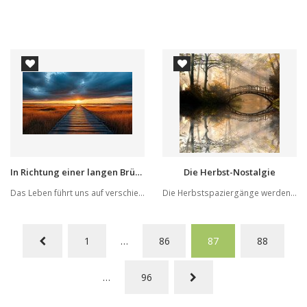
In Richtung einer langen Brücke
Die Herbst-Nostalgie
Das Leben führt uns auf verschiedenen Wegen zum...
Die Herbstspaziergänge werden immer ein Teil de...
1
…
86
87
88
…
96