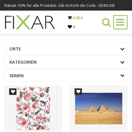
Rabatt -
50%
für alle Produkte. Gib im Korb die Code - 6Z43USB
0,00 €
0
ORTE
KATEGORIEN
SERIEN