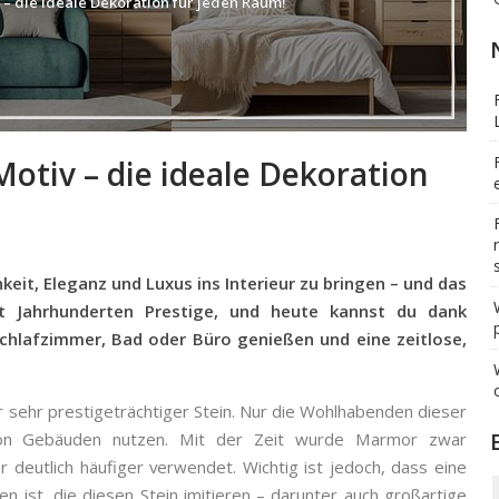
– die ideale Dekoration für jeden Raum!
tiv – die ideale Dekoration
it, Eleganz und Luxus ins Interieur zu bringen – und das
t Jahrhunderten Prestige, und heute kannst du dank
hlafzimmer, Bad oder Büro genießen und eine zeitlose,
r sehr prestigeträchtiger Stein. Nur die Wohlhabenden dieser
on Gebäuden nutzen. Mit der Zeit wurde Marmor zwar
er deutlich häufiger verwendet. Wichtig ist jedoch, dass eine
n ist, die diesen Stein imitieren – darunter auch großartige