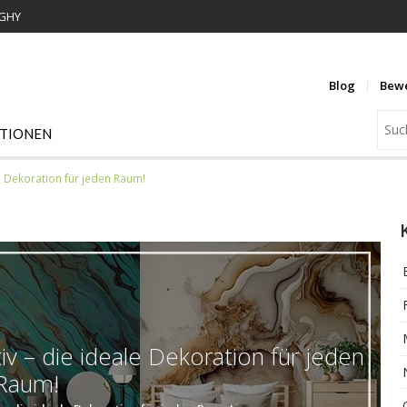
WGHY
Blog
Bew
ATIONEN
e Dekoration für jeden Raum!
 – die ideale Dekoration für jeden
Raum!