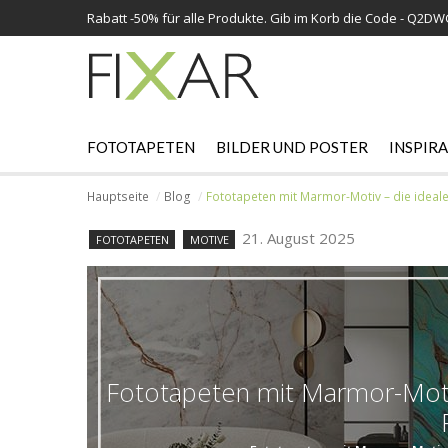
Rabatt -
50%
für alle Produkte. Gib im Korb die Code - Q2D
FOTOTAPETEN
BILDER UND POSTER
INSPIR
Hauptseite
Blog
Fototapeten mit Marmor-Motiv – die ideal
21. August 2025
FOTOTAPETEN
MOTIVE
Fototapeten mit Marmor-Motiv