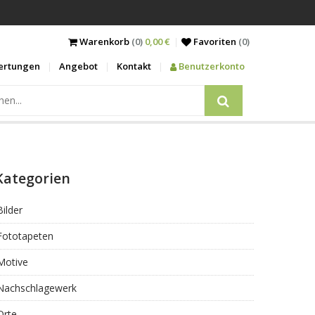
Warenkorb
(0)
0,00 €
Favoriten
(
0
)
ertungen
Angebot
Kontakt
Benutzerkonto
Kategorien
Bilder
Fototapeten
Motive
Nachschlagewerk
Orte