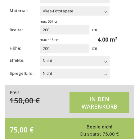
Material:
Vlies-Fototapete
max
557
cm
Breite:
cm
4.00
m²
max
446
cm
Höhe:
cm
Effekte:
Nicht
Spiegelbild:
Nicht
Preis:
150,00
€
IN DEN
WARENKORB
Beeile dich!
75,00
€
Du sparst
75,00
€