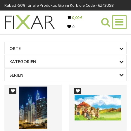
Rabatt -
50%
für alle Produkte. Gib im Korb die Code - 6Z43USB
0,00 €
0
ORTE
KATEGORIEN
SERIEN