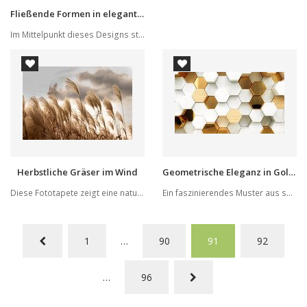
Fließende Formen in elegantem Hochglanz
Im Mittelpunkt dieses Designs steht eine dynami...
Herbstliche Gräser im Wind
Geometrische Eleganz in Gold und Weiß
Diese Fototapete zeigt eine naturbelassene Herb...
Ein faszinierendes Muster aus sechseckigen Kach...
1
…
90
91
92
…
96