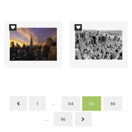
1
…
64
65
66
…
96