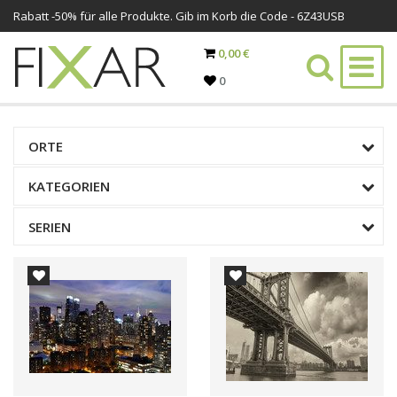
Rabatt -
50%
für alle Produkte. Gib im Korb die Code - 6Z43USB
0,00 €
0
ORTE
KATEGORIEN
SERIEN