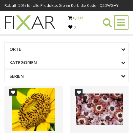
Rabatt -
50%
für alle Produkte. Gib im Korb die Code - Q2DWGHY
0,00 €
0
ORTE
KATEGORIEN
SERIEN