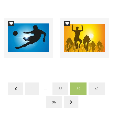
1
…
38
39
40
…
96