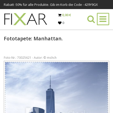
Rabatt -
50%
für alle Produkte. Gib im Korb die Code - 429Y9GX
0,00 €
0
Fototapete: Manhattan.
Foto-Nr.: 70025621 - Autor: © mshch