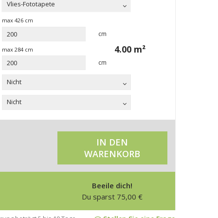
Vlies-Fototapete
max
426
cm
cm
4.00
m²
max
284
cm
cm
Nicht
Nicht
IN DEN
WARENKORB
Beeile dich!
Du sparst
75,00
€