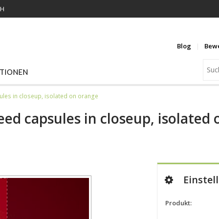
KH
Blog
Bew
ATIONEN
les in closeup, isolated on orange
ed capsules in closeup, isolated
Einstel
Produkt: