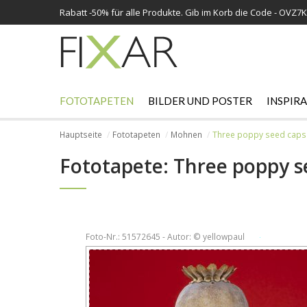
Rabatt -
50%
für alle Produkte. Gib im Korb die Code - OVZ7
FOTOTAPETEN
BILDER UND POSTER
INSPIR
Hauptseite
Fototapeten
Mohnen
Three poppy seed capsu
Fototapete: Three poppy se
Foto-Nr.: 51572645 - Autor: © yellowpaul