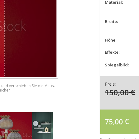
Material:
Breite:
Höhe:
Effekte:
Spiegelbild:
Preis:
e und verschieben Sie die Maus.
150,00
€
eichen.
75,00
€