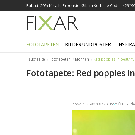
Rabatt -
50%
für alle Produkte. Gib im Korb die Code - 429Y9
FOTOTAPETEN
BILDER UND POSTER
INSPIR
Hauptseite
Fototapeten
Mohnen
Red poppies in beautiful
Fototapete: Red poppies in
Foto-Nr.: 36807087 - Autor: © B.G. P