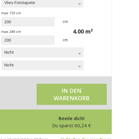
Vlies-Fototapete
max
159
cm
cm
4.00
m²
max
284
cm
cm
Nicht
Nicht
IN DEN
WARENKORB
Beeile dich!
Du sparst
60,24
€