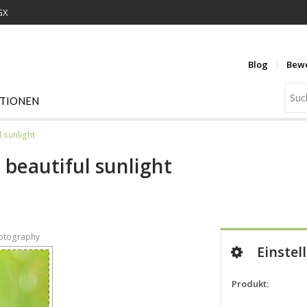
GX
Blog
Bew
ATIONEN
 sunlight
 beautiful sunlight
hotography
Einstel
Produkt: