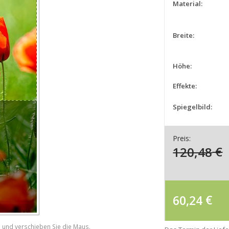
Material:
Breite:
Höhe:
Effekte:
Spiegelbild:
Preis:
120,48
€
60,24
€
e und verschieben Sie die Maus.