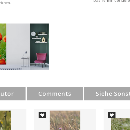
Das Termin der Liefe
eichen.
Autor
Comments
Siehe Sons