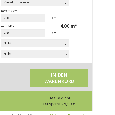
Vlies-Fototapete
max
410
cm
cm
4.00
m²
max
240
cm
cm
Nicht
Nicht
IN DEN
WARENKORB
Beeile dich!
Du sparst
75,00
€