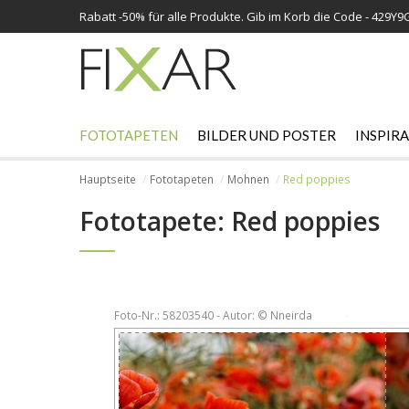
Rabatt -
50%
für alle Produkte. Gib im Korb die Code - 429Y9
FOTOTAPETEN
BILDER UND POSTER
INSPIR
Hauptseite
Fototapeten
Mohnen
Red poppies
Fototapete: Red poppies
Foto-Nr.: 58203540 - Autor: © Nneirda