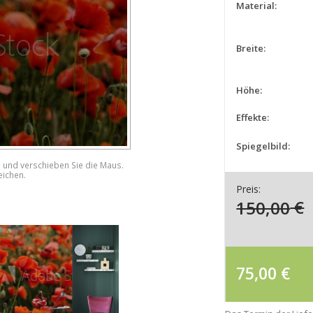
Material:
Breite:
Höhe:
Effekte:
Spiegelbild:
e und verschieben Sie die Maus.
eichen.
Preis:
150,00
€
75,00
€