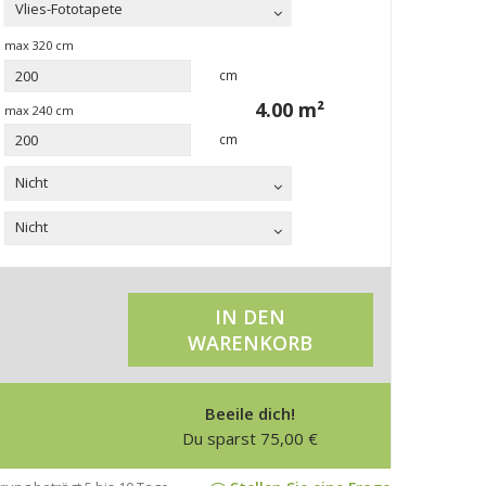
Vlies-Fototapete
max
320
cm
cm
4.00
m²
max
240
cm
cm
Nicht
Nicht
IN DEN
WARENKORB
Beeile dich!
Du sparst
75,00
€