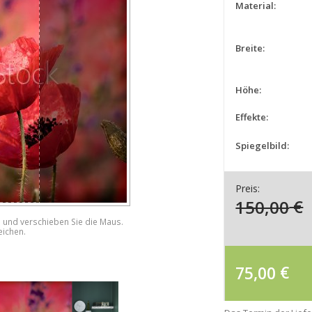
Material:
Breite:
Höhe:
Effekte:
Spiegelbild:
Preis:
150,00
€
e und verschieben Sie die Maus.
eichen.
75,00
€