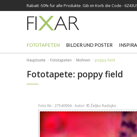
Rabatt -
50%
für alle Produkte. Gib im Korb die Code - 6Z43
FOTOTAPETEN
BILDER UND POSTER
INSPIR
Hauptseite
Fototapeten
Mohnen
poppy field
Fototapete: poppy field
Foto-Nr.: 27540994 - Autor: © Željko Radojko