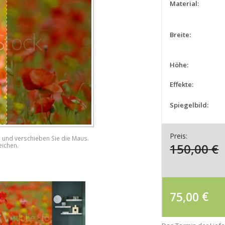
Material:
Breite:
Höhe:
Effekte:
Spiegelbild:
Preis:
e und verschieben Sie die Maus.
150,00
€
eichen.
75,00
€