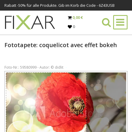
Rabatt -
50%
für alle Produkte. Gib im Korb die Code - 6Z43USB
0,00 €
0
Fototapete: coquelicot avec effet bokeh
Foto-Nr.: 59580999 - Autor: © didlit