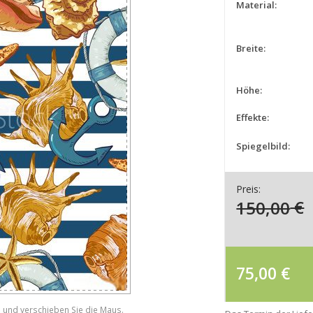
Material:
Breite:
Höhe:
Effekte:
Spiegelbild:
Preis:
150,00
€
75,00
€
e und verschieben Sie die Maus.