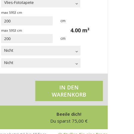
Vlies-Fototapete
max
5953
cm
cm
4.00
m²
max
5953
cm
cm
Nicht
Nicht
IN DEN
WARENKORB
Beeile dich!
Du sparst
75,00
€