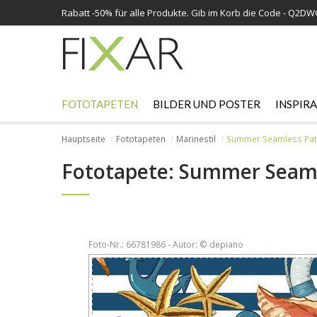
Rabatt -
50%
für alle Produkte. Gib im Korb die Code - Q2D
FOTOTAPETEN
BILDER UND POSTER
INSPIR
Hauptseite
Fototapeten
Marinestil
Summer Seamless Patte
Fototapete: Summer Seamle
Foto-Nr.: 66781986 - Autor: © depiano