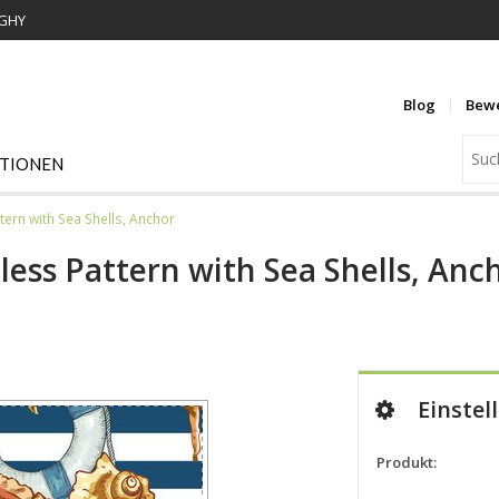
WGHY
Blog
Bew
ATIONEN
rn with Sea Shells, Anchor
ss Pattern with Sea Shells, Anc
Einstel
Produkt: