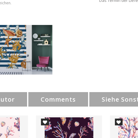
Das Termin der Liefe
eichen.
Autor
Comments
Siehe Sons