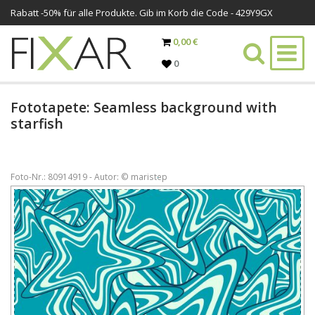
Rabatt -
50%
für alle Produkte. Gib im Korb die Code - 429Y9GX
0,00 €
0
Fototapete: Seamless background with
starfish
Foto-Nr.: 80914919 - Autor: © maristep