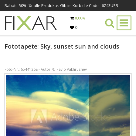
Rabatt -
50%
für alle Produkte. Gib im Korb die Code - 6Z43USB
0,00 €
0
Fototapete: Sky, sunset sun and clouds
Foto-Nr.: 65441268 - Autor: © Pavlo Vakhrushev