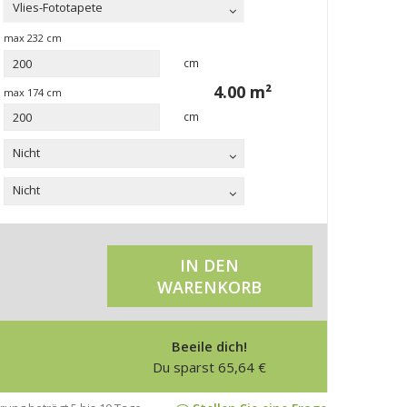
Vlies-Fototapete
max
232
cm
cm
4.00
m²
max
174
cm
cm
Nicht
Nicht
IN DEN
WARENKORB
Beeile dich!
Du sparst
65,64
€