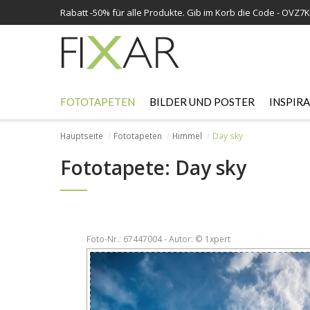
Rabatt -
50%
für alle Produkte. Gib im Korb die Code - OVZ7
FOTOTAPETEN
BILDER UND POSTER
INSPIR
Hauptseite
Fototapeten
Himmel
Day sky
Fototapete: Day sky
Foto-Nr.: 67447004 - Autor: © 1xpert