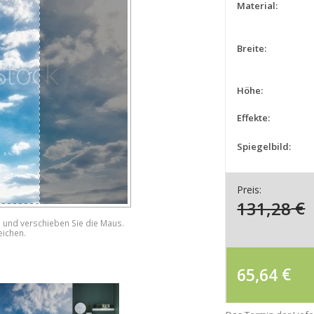
Material:
Breite:
Höhe:
Effekte:
Spiegelbild:
Preis:
131,28
€
e und verschieben Sie die Maus.
eichen.
65,64
€