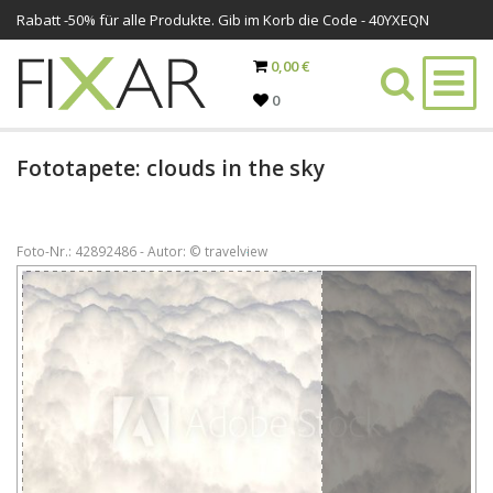
Rabatt -
50%
für alle Produkte. Gib im Korb die Code - 40YXEQN
0,00 €
0
Fototapete: clouds in the sky
Foto-Nr.: 42892486 - Autor: © travelview