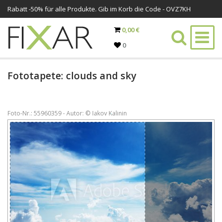
Rabatt -
50%
für alle Produkte. Gib im Korb die Code - OVZ7KH
0,00 €
0
Fototapete: clouds and sky
Foto-Nr.: 55960359 - Autor: © Iakov Kalinin