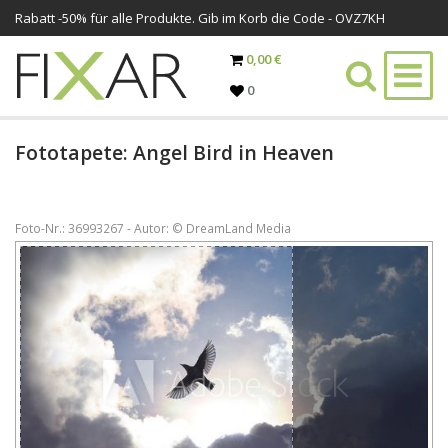
Rabatt -
50%
für alle Produkte. Gib im Korb die Code - OVZ7KH
0,00 €
0
Fototapete: Angel Bird in Heaven
Foto-Nr.: 36993267 - Autor: © DreamLand Media