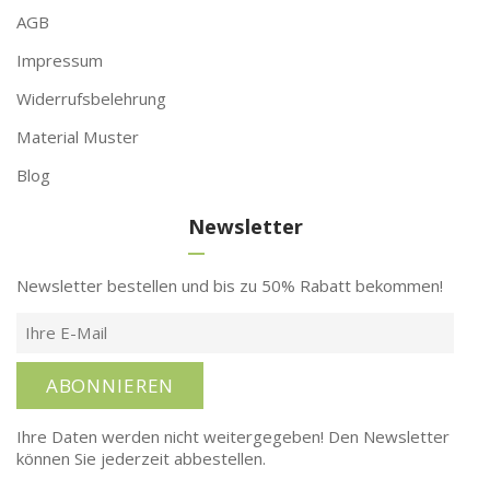
FIXAR
Klebstoffe
Vom eigenen foto
Metylan Direct
FAQ
Metylan Extra
Über uns