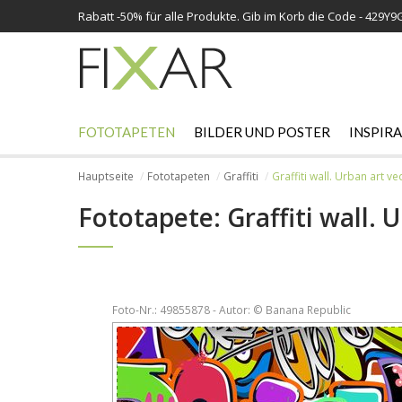
Rabatt -
50%
für alle Produkte. Gib im Korb die Code - 429Y9
FOTOTAPETEN
BILDER UND POSTER
INSPIR
Hauptseite
Fototapeten
Graffiti
Graffiti wall. Urban art 
Fototapete: Graffiti wall.
Foto-Nr.: 49855878 - Autor: © Banana Republic