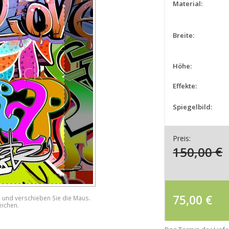
Material:
Breite:
Höhe:
Effekte:
Spiegelbild:
Preis:
150,00
€
75,00
€
e und verschieben Sie die Maus.
eichen.