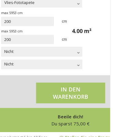
Vlies-Fototapete
max
5953
cm
cm
4.00
m²
max
5953
cm
cm
Nicht
Nicht
IN DEN
WARENKORB
Beeile dich!
Du sparst
75,00
€