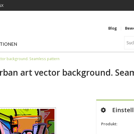
GX
Blog
Bew
ATIONEN
vector background. Seamless pattern
 Urban art vector background. Sea
Einstel
Produkt: