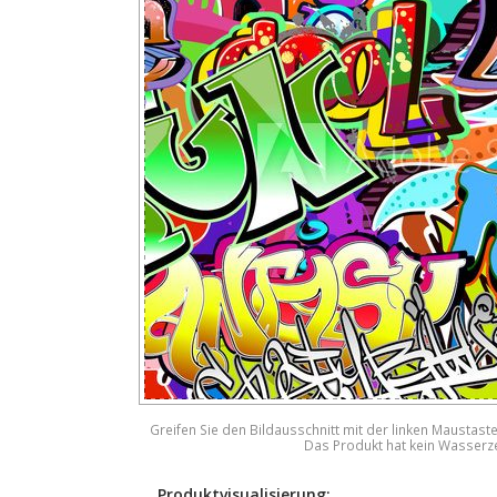
Greifen Sie den Bildausschnitt mit der linken Maustast
Das Produkt hat kein Wasserz
Produktvisualisierung: