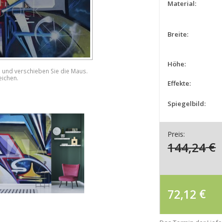
Material:
Breite:
Höhe:
e und verschieben Sie die Maus.
eichen.
Effekte:
Spiegelbild:
Preis:
144,24
€
72,12
€