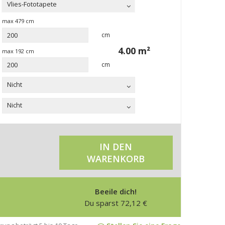
Vlies-Fototapete
max
479
cm
cm
4.00
m²
max
192
cm
cm
Nicht
Nicht
IN DEN
WARENKORB
Beeile dich!
Du sparst
72,12
€