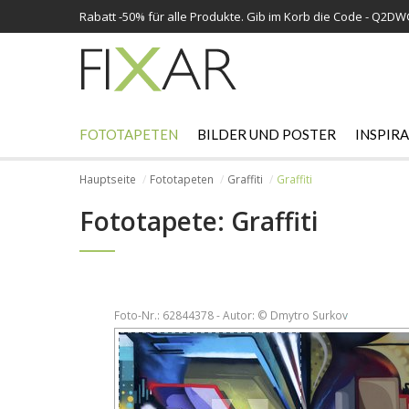
Rabatt -
50%
für alle Produkte. Gib im Korb die Code - Q2D
FOTOTAPETEN
BILDER UND POSTER
INSPIR
Hauptseite
Fototapeten
Graffiti
Graffiti
Fototapete: Graffiti
Foto-Nr.: 62844378 - Autor: © Dmytro Surkov