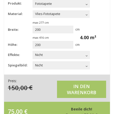
Produkt:
Fototapete
Material:
Vlies-Fototapete
max
277
cm
Breite:
cm
4.00
m²
max
416
cm
Höhe:
cm
Effekte:
Nicht
Spiegelbild:
Nicht
Preis:
150,00
€
IN DEN
WARENKORB
Beeile dich!
75,00
€