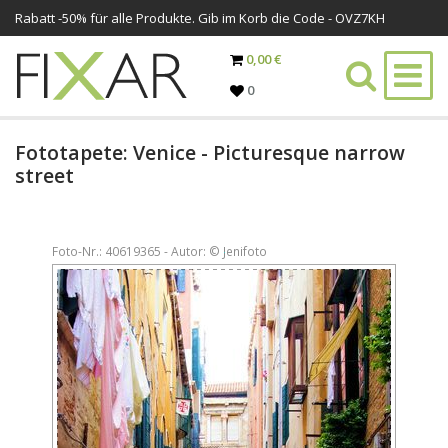
Rabatt -
50%
für alle Produkte. Gib im Korb die Code - OVZ7KH
0,00 €
0
Fototapete: Venice - Picturesque narrow
street
Foto-Nr.: 40619365 - Autor: © Jenifoto