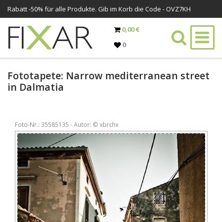
Rabatt -
50%
für alle Produkte. Gib im Korb die Code - OVZ7KH
0,00 €
0
Fototapete: Narrow mediterranean street
in Dalmatia
Foto-Nr.: 35585135 - Autor: © xbrchx