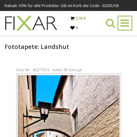
Rabatt -
50%
für alle Produkte. Gib im Korb die Code - 6Z43USB
0,00 €
0
Fototapete: Landshut
Foto-Nr.: 40277615 - Autor: © George