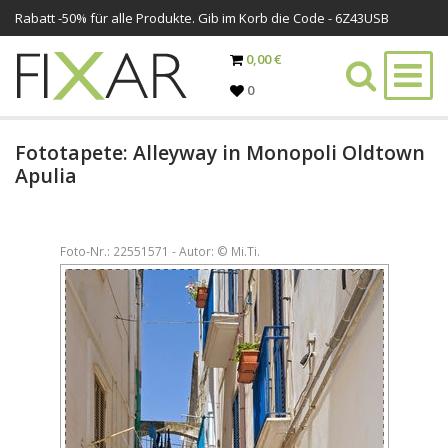
Rabatt -
50%
für alle Produkte. Gib im Korb die Code - 6Z43USB
0,00 €
0
Fototapete: Alleyway in Monopoli Oldtown
Apulia
Foto-Nr.: 22551571 - Autor: © Mi.Ti.