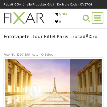
Rabatt -
50%
für alle Produkte. Gib im Korb die Code - OVZ7KH
0,00 €
0
Fototapete: Tour Eiffel Paris TrocadÃ©ro
Foto-Nr.: 45601356 - Autor: © Beboy