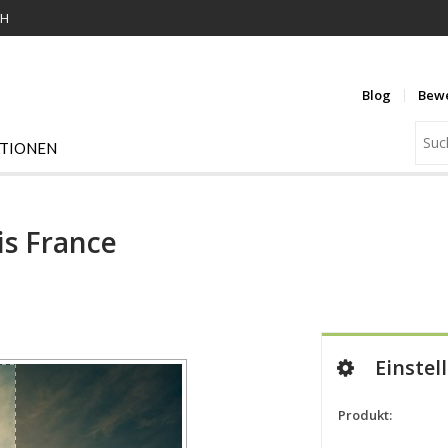
KH
Blog
Bew
ATIONEN
is France
Einstel
Produkt: