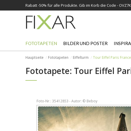
Rabatt -
50%
für alle Produkte. Gib im Korb die Code - OVZ7
FOTOTAPETEN
BILDER UND POSTER
INSPIR
Hauptseite
Fototapeten
Eiffelturm
Tour Eiffel Paris France
Fototapete: Tour Eiffel Par
Foto-Nr.: 35412853 - Autor: © Beboy