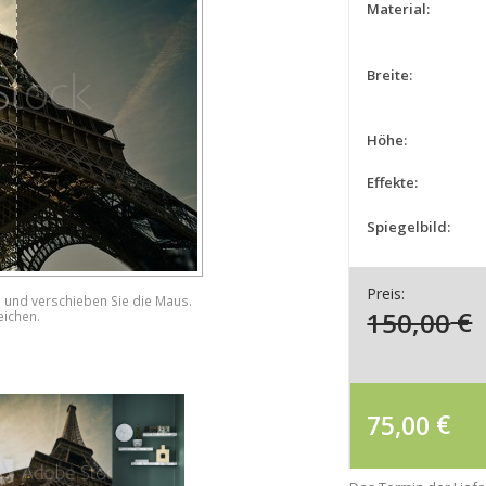
Material:
Breite:
Höhe:
Effekte:
Spiegelbild:
Preis:
e und verschieben Sie die Maus.
150,00
€
eichen.
75,00
€