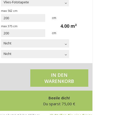
Vlies-Fototapete
max
562
cm
cm
4.00
m²
max
375
cm
cm
Nicht
Nicht
IN DEN
WARENKORB
Beeile dich!
Du sparst
75,00
€