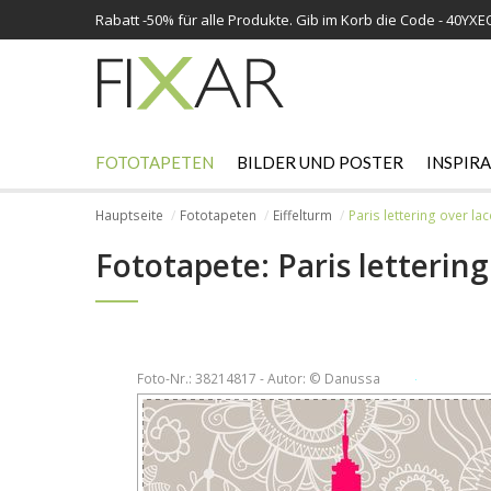
Rabatt -
50%
für alle Produkte. Gib im Korb die Code - 40YX
FOTOTAPETEN
BILDER UND POSTER
INSPIR
Hauptseite
Fototapeten
Eiffelturm
Paris lettering over l
Fototapete: Paris letterin
Foto-Nr.: 38214817 - Autor: © Danussa