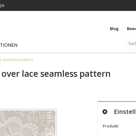
EQN
Blog
Bew
ATIONEN
ace seamless pattern
g over lace seamless pattern
Einstel
Produkt: