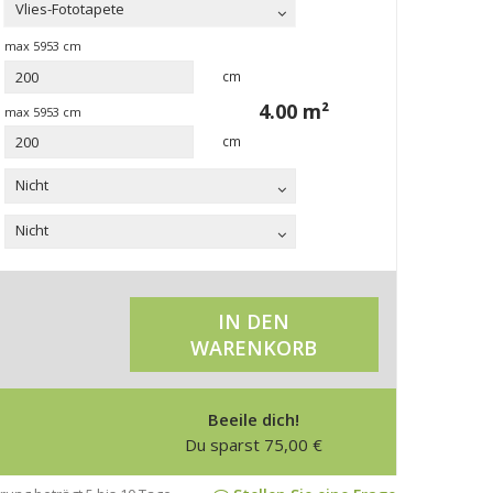
Vlies-Fototapete
max
5953
cm
cm
4.00
m²
max
5953
cm
cm
Nicht
Nicht
IN DEN
WARENKORB
Beeile dich!
Du sparst
75,00
€