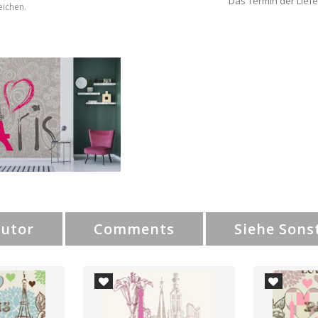
Das Termin der Liefe
eichen.
Autor
Comments
Siehe Sons