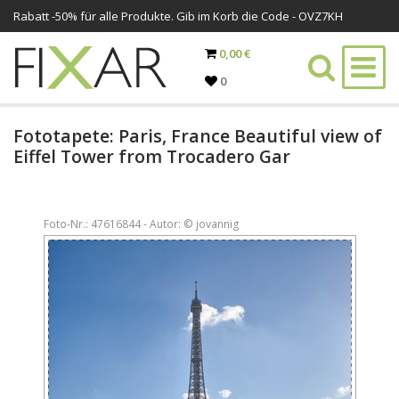
Rabatt -
50%
für alle Produkte. Gib im Korb die Code - OVZ7KH
0,00 €
0
Fototapete: Paris, France Beautiful view of
Eiffel Tower from Trocadero Gar
Foto-Nr.: 47616844 - Autor: © jovannig