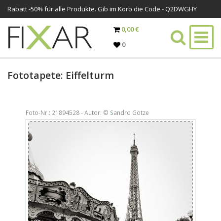
Rabatt -
50%
für alle Produkte. Gib im Korb die Code - Q2DWGHY
0,00 €
0
Fototapete: Eiffelturm
Foto-Nr.: 21894528 - Autor: © Sandro Götze