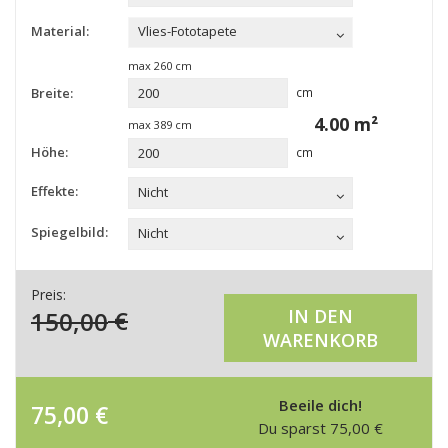
Material:
Vlies-Fototapete
max
260
cm
Breite:
cm
4.00
m²
max
389
cm
Höhe:
cm
Effekte:
Nicht
Spiegelbild:
Nicht
Preis:
150,00
€
IN DEN
WARENKORB
Beeile dich!
75,00
€
Du sparst
75,00
€