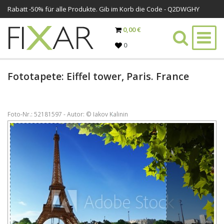
Rabatt -
50%
für alle Produkte. Gib im Korb die Code - Q2DWGHY
0,00 €
0
Fototapete: Eiffel tower, Paris. France
Foto-Nr.: 52181597 - Autor: © Iakov Kalinin