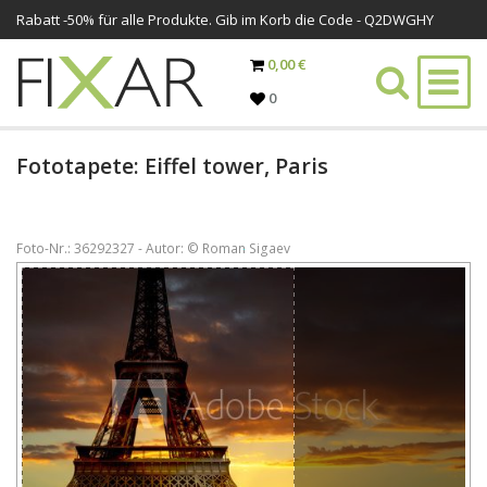
Rabatt -
50%
für alle Produkte. Gib im Korb die Code - Q2DWGHY
0,00 €
0
Fototapete: Eiffel tower, Paris
Foto-Nr.: 36292327 - Autor: © Roman Sigaev