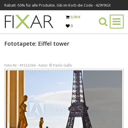
Rabatt -
50%
für alle Produkte. Gib im Korb die Code - 429Y9GX
0,00 €
0
Fototapete: Eiffel tower
Foto-Nr.: 41522264 - Autor: © Paolo Gallo