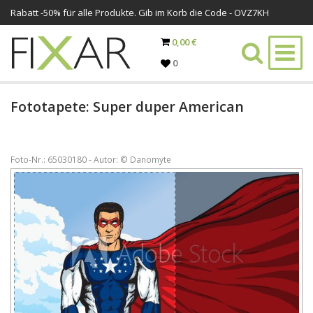
Rabatt -
50%
für alle Produkte. Gib im Korb die Code - OVZ7KH
0,00 €
0
Fototapete: Super duper American
Foto-Nr.: 65030180 - Autor: © Danomyte