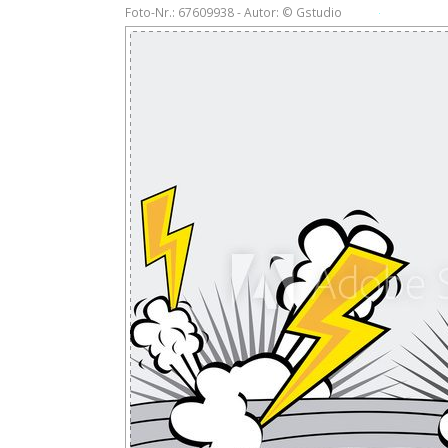
Foto-Nr.: 67609938 - Autor: © Gstudio