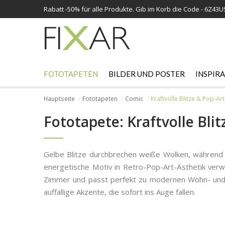
Rabatt -
50%
für alle Produkte. Gib im Korb die Code - 6Z43
FOTOTAPETEN
BILDER UND POSTER
INSPIR
Hauptseite
Fototapeten
Comic
Kraftvolle Blitze & Pop-Ar
Fototapete: Kraftvolle Bli
Gelbe Blitze durchbrechen weiße Wolken, während S
energetische Motiv in Retro-Pop-Art-Ästhetik verw
Zimmer und passt perfekt zu modernen Wohn- und Ju
auffällige Akzente, die sofort ins Auge fallen.