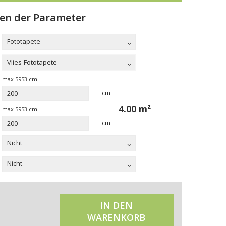
len der Parameter
Fototapete
Vlies-Fototapete
max
5953
cm
cm
4.00
m²
max
5953
cm
cm
Nicht
Nicht
IN DEN
WARENKORB