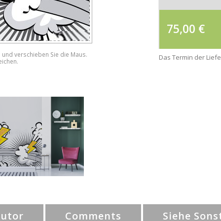
75,00
€
e und verschieben Sie die Maus.
Das Termin der Liefe
eichen.
Autor
Comments
Siehe Sons