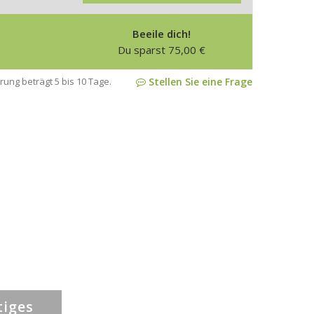
Beeile dich!
Du sparst
75,00
€
rung beträgt 5 bis 10 Tage.
Stellen Sie eine Frage
tiges