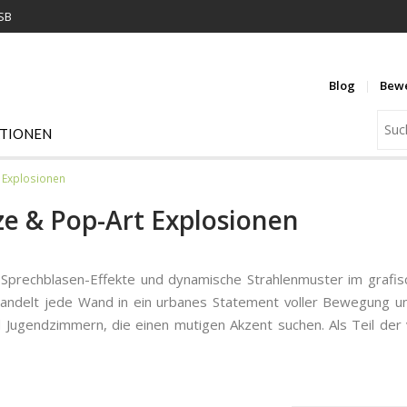
USB
Blog
Bew
ATIONEN
t Explosionen
tze & Pop-Art Explosionen
prechblasen-Effekte und dynamische Strahlenmuster im grafisc
andelt jede Wand in ein urbanes Statement voller Bewegung un
gendzimmern, die einen mutigen Akzent suchen. Als Teil der v