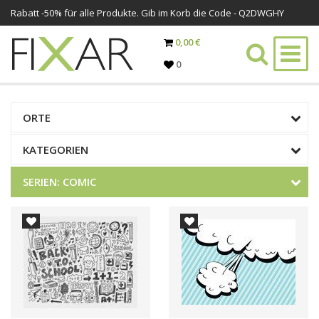
Rabatt -
50%
für alle Produkte. Gib im Korb die Code - Q2DWGHY
0,00 €
0
ORTE
KATEGORIEN
SERIEN
COMIC