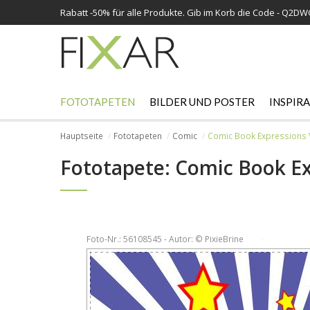
Rabatt -
50%
für alle Produkte. Gib im Korb die Code - Q2D
FOTOTAPETEN
BILDER UND POSTER
INSPIR
Hauptseite
Fototapeten
Comic
Comic Book Expressions Ve
Fototapete: Comic Book Exp
Foto-Nr.: 56108545 - Autor: © PixieBrine