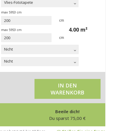
Vlies-Fototapete
max
5953
cm
cm
4.00
m²
max
5953
cm
cm
Nicht
Nicht
IN DEN
WARENKORB
Beeile dich!
Du sparst
75,00
€