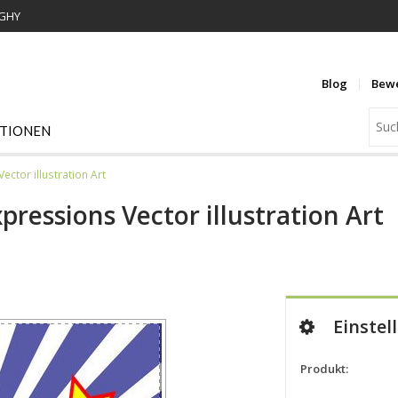
WGHY
Blog
Bew
ATIONEN
ctor illustration Art
ressions Vector illustration Art
Einstel
Produkt: