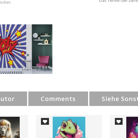
Das Termin der Liefe
eichen.
Autor
Comments
Siehe Sons