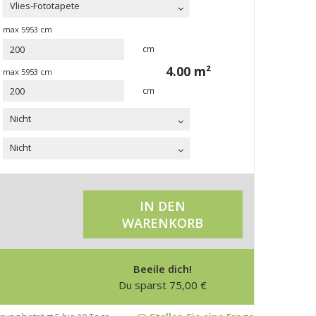
Vlies-Fototapete
max
5953
cm
cm
4.00
m²
max
5953
cm
cm
Nicht
Nicht
IN DEN
WARENKORB
Beeile dich!
Du sparst
75,00
€