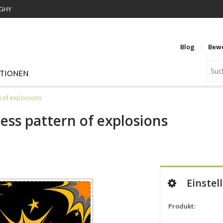
WGHY
Blog
Bew
ATIONEN
n of explosions
ess pattern of explosions
Einstel
Produkt: