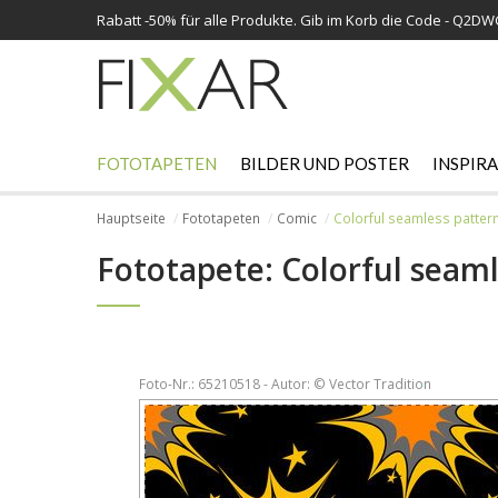
Rabatt -
50%
für alle Produkte. Gib im Korb die Code - Q2D
FOTOTAPETEN
BILDER UND POSTER
INSPIR
Hauptseite
Fototapeten
Comic
Colorful seamless patter
Fototapete: Colorful seaml
Foto-Nr.: 65210518 - Autor: © Vector Tradition