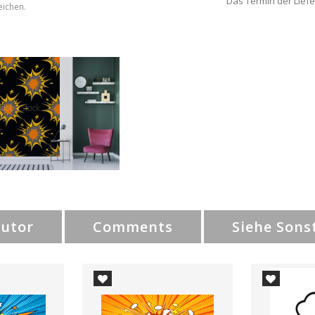
Das Termin der Liefe
eichen.
Autor
Comments
Siehe Sons