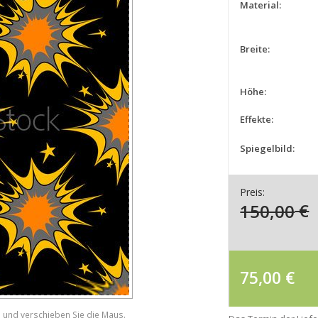
Material:
Breite:
Höhe:
Effekte:
Spiegelbild:
Preis:
150,00
€
75,00
€
e und verschieben Sie die Maus.