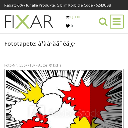
Rabatt -
50%
für alle Produkte. Gib im Korb die Code - 6Z43USB
0,00 €
0
Fototapete: å¹ãåºãã¨éä¸­ç·
Foto-Nr.: 55677107 - Autor: © kid_a