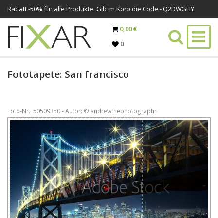
Rabatt -
50%
für alle Produkte. Gib im Korb die Code - Q2DWGHY
0,00 €
0
Fototapete: San francisco
Foto-Nr.: 50509350 - Autor: © andrewthephotographr