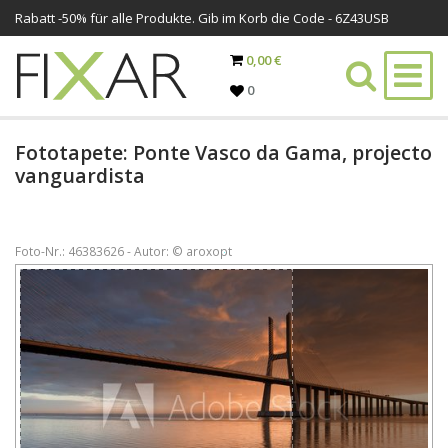
Rabatt -
50%
für alle Produkte. Gib im Korb die Code - 6Z43USB
0,00 €
0
Fototapete: Ponte Vasco da Gama, projecto
vanguardista
Foto-Nr.: 46383626 - Autor: © aroxopt