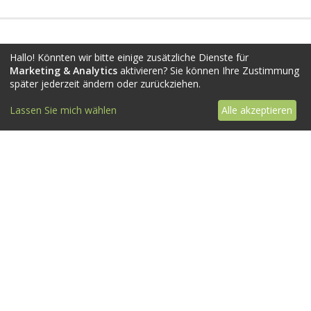
FIXAR
Klebstoffe
Hallo! Könnten wir bitte einige zusätzliche Dienste für
Marketing & Analytics
aktivieren? Sie können Ihre Zustimmung
später jederzeit ändern oder zurückziehen.
Vom eigenen foto
Metylan Direct
Lassen Sie mich wählen
Alle akzeptieren
FAQ
Metylan Extra
Über uns
Datenschutz
AGB
Impressum
Widerrufsbelehrung
Material Muster
Blog